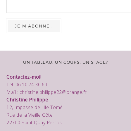
UN TABLEAU, UN COURS, UN STAGE?
Contactez-moi!
Tél. 06.10.74.30.60
Mail :
christine.philippe22@orange.fr
Christine Philippe
12, Impasse de l'Ile Tomé
Rue de la Vieille Côte
22700 Saint Quay Perros