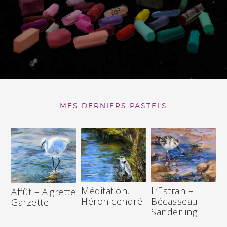
MES DERNIERS PASTELS
Méditation,
L’Estran –
Affût – Aigrette
Héron cendré
Bécasseau
Garzette
Sanderling