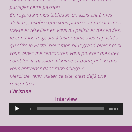
partager cette passion.
En regardant mes tableaux, en assistant à mes
ateliers, j'espère que vous pourrez apprécier mon
travail et réveiller en
vous du plaisir et des envies.
Je continue toujours à tester toutes les capacités
qu'offre le Pastel pour mon plus grand plaisir et si
vous venez me rencontrer, vous pourrez mesurer
combien la passion m'anime et pourquoi ne pas
vous entraîner dans mon sillage ?
Merci de venir visiter ce site, c'est dé
jà une
rencontre !
Christine
interview
Lecteur
00:00
00:00
audio