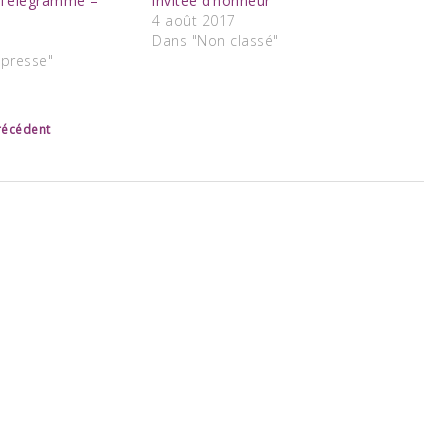
e Télégramme –
invitée d’honneur
4 août 2017
Dans "Non classé"
 presse"
précédent