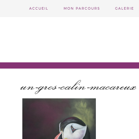
ACCUEIL
MON PARCOURS
GALERIE
un-gros-calin-macareux