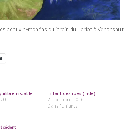
des beaux nymphéas du jardin du Loriot à Venansault
l
ilibre instable
Enfant des rues (Inde)
020
25 octobre 2016
Dans "Enfants"
précédent