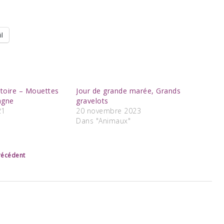
l
itoire – Mouettes
Jour de grande marée, Grands
agne
gravelots
21
20 novembre 2023
Dans "Animaux"
précédent