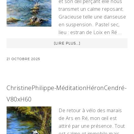
et son œil perçant elle nous
transmet un calme reposant.
Gracieuse telle une danseuse
en suspension.. Pastel sec,
lieu : estran de Loix en Ré …
[LIRE PLUS...]
21 OCTOBRE 2025
ChristinePhilippe-MéditationHéronCendré-
V80xH60
De retour à vélo des marais
de Ars en Ré, mon œil est
attiré par une présence. Tout
est calme et immobile mais