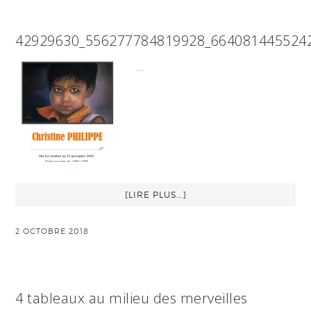
42929630_556277784819928_664081445524
…
[LIRE PLUS...]
2 OCTOBRE 2018
4 tableaux au milieu des merveilles