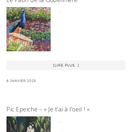
…
[LIRE PLUS...]
6 JANVIER 2025
Pic Epeiche – « Je t’ai à l’oeil ! «
…