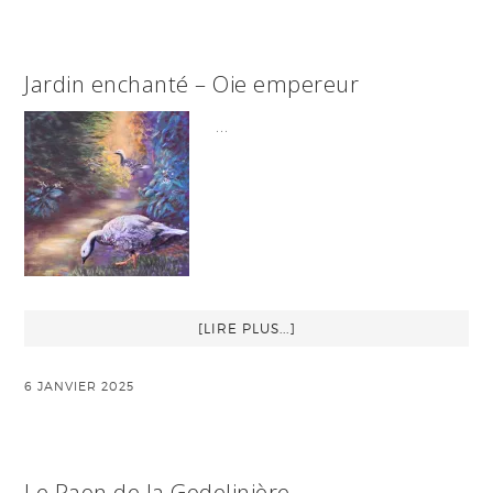
Jardin enchanté – Oie empereur
…
[LIRE PLUS...]
6 JANVIER 2025
Le Paon de la Godelinière